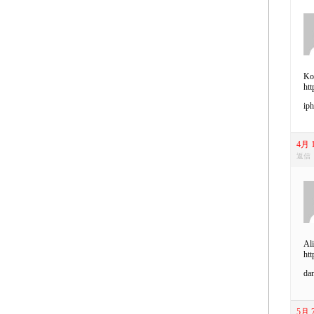
Kob
htt
iph
4月 1
返信
Ali
htt
dan
5月 7