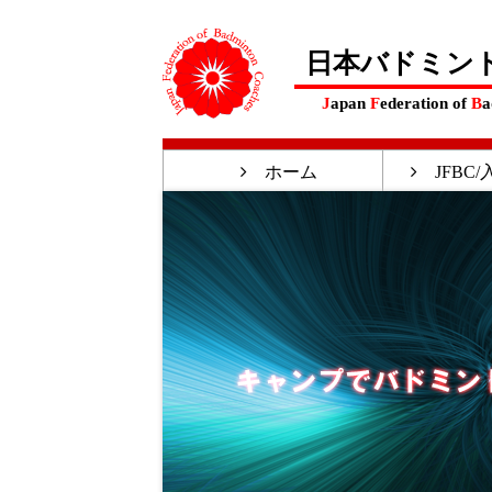
日本バドミン
J
apan
F
ederation of
B
a
ホーム
JFBC