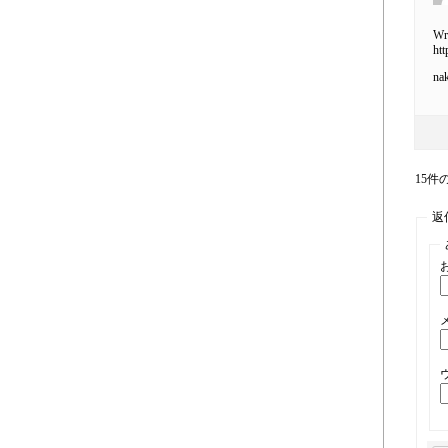
Wri
ht
nak
15件の
返信