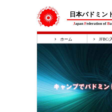
日本バドミン
J
apan
F
ederation of
B
a
ホーム
JFBC