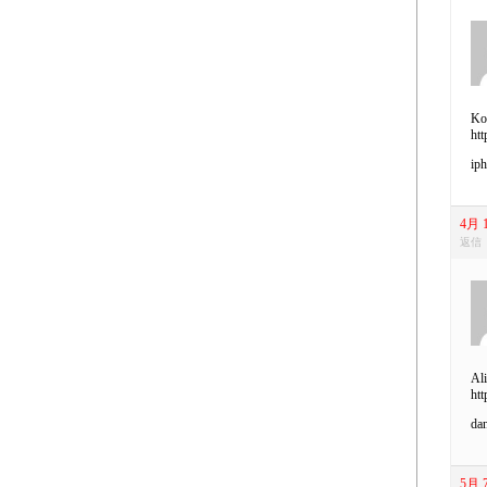
Kob
htt
iph
4月 1
返信
Ali
htt
dan
5月 7