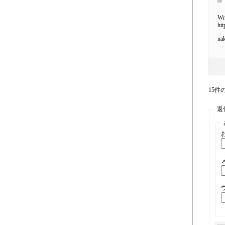
Wri
ht
nak
15件の
返信