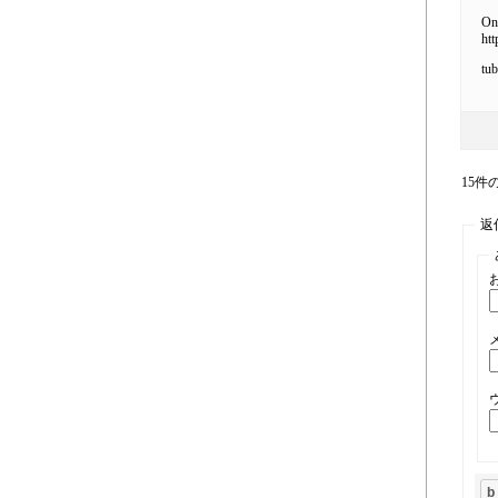
Onl
htt
tub
15件の
返信