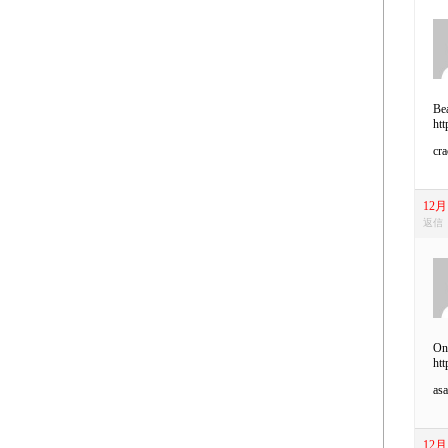
Be
htt
cra
12月 
返信
Onl
htt
asa
12月 