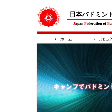
日本バドミン
J
apan
F
ederation of
B
a
ホーム
JFBC