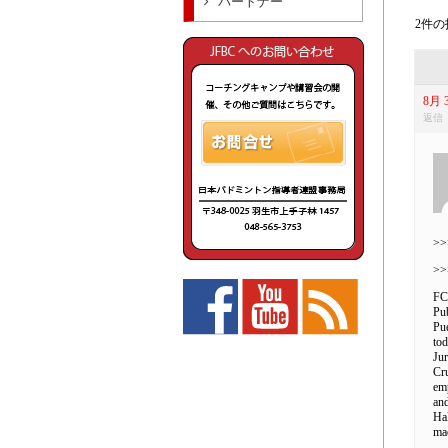
パートナー
2件の投
8月 3
返信
>>
>>
FC 
Pub
Pue
tod
Jur
Cr
emp
an
Hal
mae