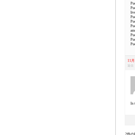
Pue
Pue
liv
Pue
Pue
Pue
ame
Pue
Pue
Pue
11月 
返信
In 
2件の投