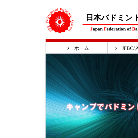
日本バドミン
J
apan
F
ederation of
B
a
ホーム
JFBC