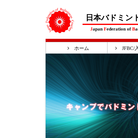
日本バドミン
J
apan
F
ederation of
B
a
ホーム
JFBC