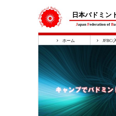
日本バドミン
J
apan
F
ederation of
B
a
ホーム
JFBC