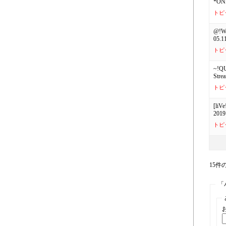
*ONL
トピ
@!Wa
05.1
トピ
~!QU
Stre
トピ
[liVe
2019
トピ
15件の
「