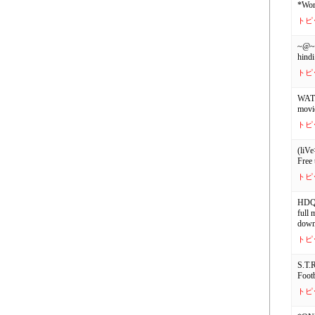
*Wor
トピ
~@~ 
hindi
トピ
WATC
movie
トピ
(liV
Free 
トピ
HDQ@
full 
down
トピ
S.T.
Foot
トピ