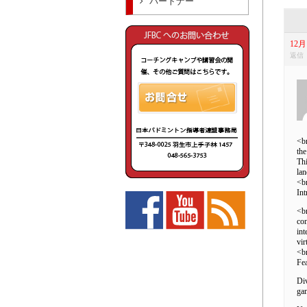
パートナー
12月 
返信
<br
the
Thi
lan
<b
Int
<br
con
int
vir
<b
Fe
Div
gam