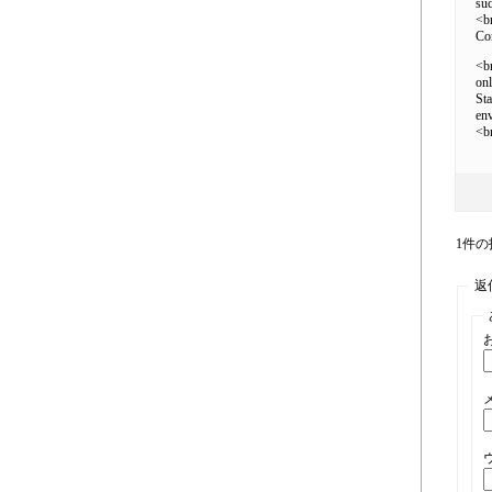
suc
<b
Co
<br
onl
Sta
en
<b
1件の投
返信