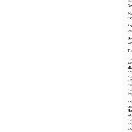
Use
New
Mob
use
Sec
per
Bon
wel
Th
<br
gam
all
<b
<b
off
phy
<b
Im
<br
cas
How
ad
<b
<br
inc