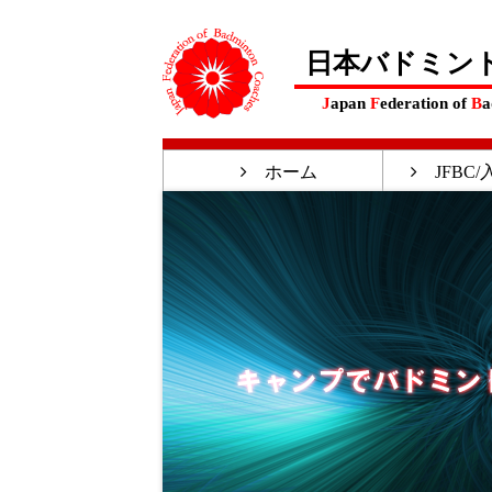
日本バドミン
J
apan
F
ederation of
B
a
ホーム
JFBC