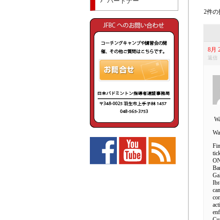
パートナー
2件の投
8月 2
返信
Wa
Wa
Fin
tic
ONL
Bar
Ga
Ibr
cam
con
act
enf
Cu