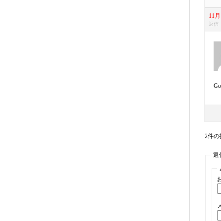
11月 
返信
Go
2件の投
返信