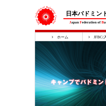
日本バドミン
J
apan
F
ederation of
B
a
ホーム
JFBC