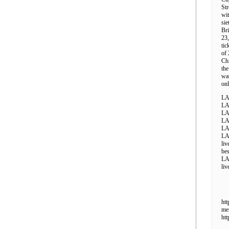
Str
wit
sie
Br
23,
tic
of 
Chi
the
wat
onl
LA 
LA
LA 
LA 
LA 
LA 
li
bes
LA
liv
htt
men
htt