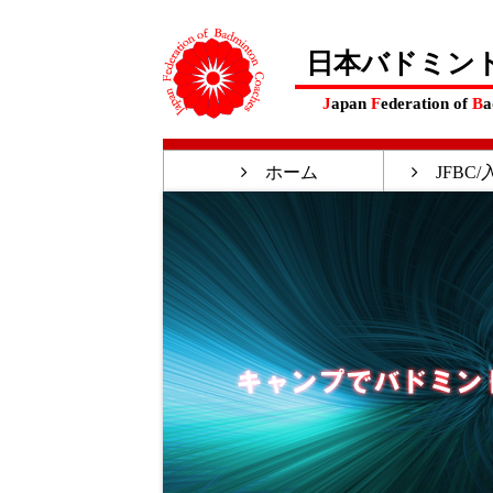
日本バドミン
J
apan
F
ederation of
B
a
ホーム
JFBC