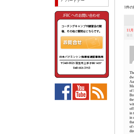
パートナー
1件の投
11月 
返信
The
dwe
Aar
Met
of 
Bro
the
wit
off
in 
in 
tha
of 
dir