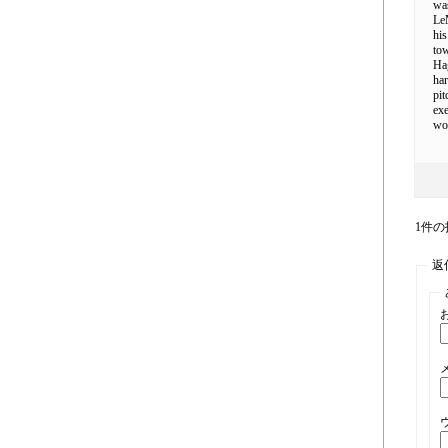
was
Le
his
tow
Ha
har
pit
exe
wo
1件の投
返信先