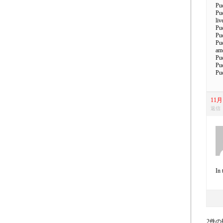
Pue
Pue
liv
Pue
Pue
Pue
ame
Pue
Pue
Pue
11月 
返信
In 
2件の投