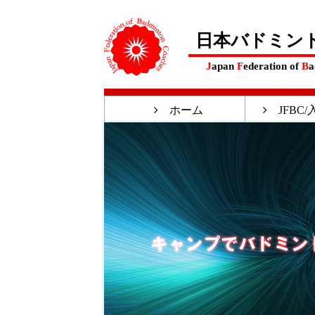
日本バドミン
J
apan
F
ederation of
B
a
ホーム
JFBC