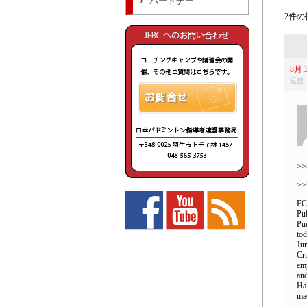
パートナー
2件の投
8月 3
返信
>>
>>
FC 
Pub
Pue
tod
Jur
Cr
emp
an
Hal
mae