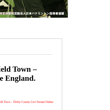
eld Town –
e England.
d Town – Derby County Live Stream Online