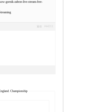
kow-gornik-zabrze-live-stream-free-
treaming
#44311
返信
ngland. Championship