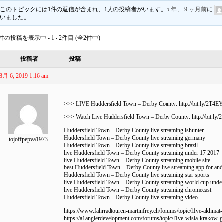
このトピックには1件の返信が含まれ、1人の投稿者がいます。
5 年、 9 ヶ月前
に
いました。
件の投稿を表示中 - 1 - 2件目 (全2件中)
投稿者
投稿
8月 6, 2019 1:16 am
>>> LIVE Huddersfield Town – Derby County:
http://bit.ly/2T4
>>> Watch Live Huddersfield Town – Derby County:
http://bit.l
Huddersfield Town – Derby County live streaming lshunter
Huddersfield Town – Derby County live streaming germany
tojoffpepva1973
Huddersfield Town – Derby County live streaming brazil
live Huddersfield Town – Derby County streaming under 17 2017
live Huddersfield Town – Derby County streaming mobile site
best Huddersfield Town – Derby County live streaming app for an
Huddersfield Town – Derby County live streaming star sports
live Huddersfield Town – Derby County streaming world cup unde
live Huddersfield Town – Derby County streaming chromecast
Huddersfield Town – Derby County live streaming video
https://www.fahrradtouren-martinfrey.ch/forums/topic/l1ve-akhmat
https://a1anglerdevelopment.com/forums/topic/l1ve-wisla-krakow-g