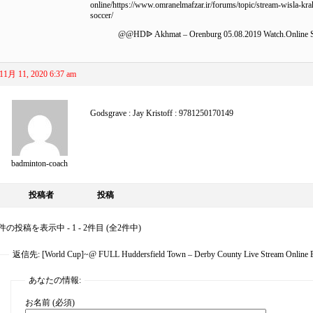
online/https://www.omranelmafzar.ir/forums/topic/stream-wisla-kra
soccer/
@@HDᐉ Akhmat – Orenburg 05.08.2019 Watch.Online S
11月 11, 2020 6:37 am
Godsgrave
: Jay Kristoff : 9781250170149
badminton-coach
投稿者
投稿
件の投稿を表示中 - 1 - 2件目 (全2件中)
返信先: [World Cup]~@ FULL Huddersfield Town – Derby County Live Stream Online E
あなたの情報:
お名前 (必須)