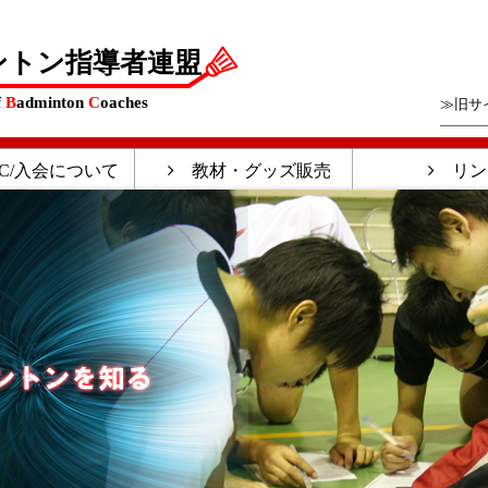
ントン指導者連盟
f
B
adminton
C
oaches
≫旧サ
C/入会について
教材・グッズ販売
リン