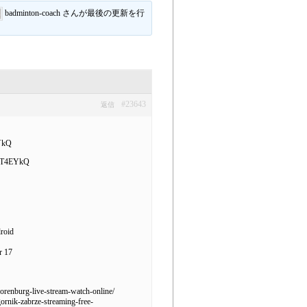
badminton-coach さんが最後の更新を行
#23643
返信
EYkQ
y/2T4EYkQ
droid
r 17
-orenburg-live-stream-watch-online/
ornik-zabrze-streaming-free-