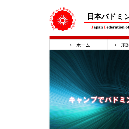
日本バドミ
J
apan
F
ederation o
ホーム
JFB