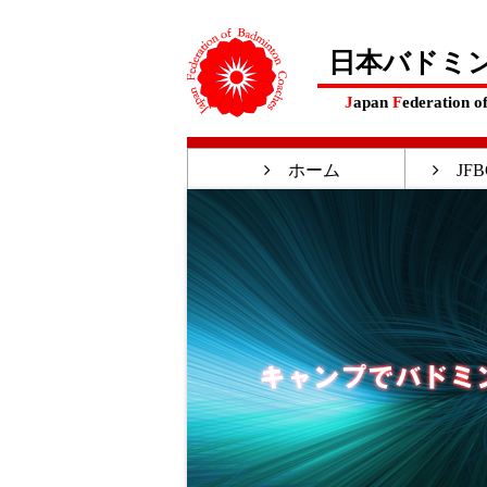
日本バドミ
J
apan
F
ederation o
ホーム
JFB