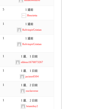
ismaelweisz08
5
1 週前
Henrietta
1
1 週前
KelvinpirCristian
1
1 週前
KelvinpirCristian
1
1 週、 1 日前
eldeno1676873267
1
1 週、 1 日前
jacinto6504
1
1 週、 2 日前
ouclaverne
1
1 週、 2 日前
leiamiley2