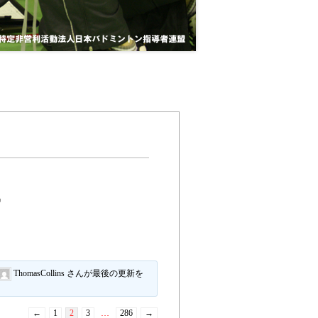
ー
ThomasCollins さんが最後の更新を
←
1
2
3
…
286
→