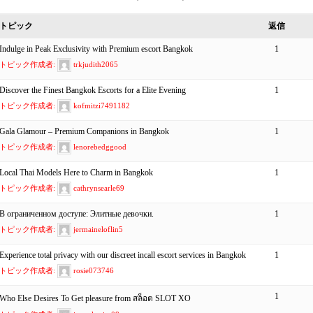
トピック
返信
Indulge in Peak Exclusivity with Premium escort Bangkok
1
トピック作成者:
trkjudith2065
Discover the Finest Bangkok Escorts for a Elite Evening
1
トピック作成者:
kofmitzi7491182
Gala Glamour – Premium Companions in Bangkok
1
トピック作成者:
lenorebedggood
Local Thai Models Here to Charm in Bangkok
1
トピック作成者:
cathrynsearle69
В ограниченном доступе: Элитные девочки.
1
トピック作成者:
jermaineloflin5
Experience total privacy with our discreet incall escort services in Bangkok
1
トピック作成者:
rosie073746
1
Who Else Desires To Get pleasure from สล็อต SLOT XO