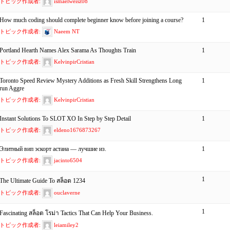
トピック作成者:
ismaelweisz08
How much coding should complete beginner know before joining a course?
1
トピック作成者:
Naeem NT
Portland Hearth Names Alex Sarama As Thoughts Train
1
トピック作成者:
KelvinpirCristian
Toronto Speed Review Mystery Additions as Fresh Skill Strengthens Long
1
run Aggre
トピック作成者:
KelvinpirCristian
Instant Solutions To SLOT XO In Step by Step Detail
1
トピック作成者:
eldeno1676873267
Элитный вип эскорт астана — лучшие из.
1
トピック作成者:
jacinto6504
1
The Ultimate Guide To สล็อต 1234
トピック作成者:
ouclaverne
1
Fascinating สล็อต โรม่า Tactics That Can Help Your Business.
トピック作成者:
leiamiley2