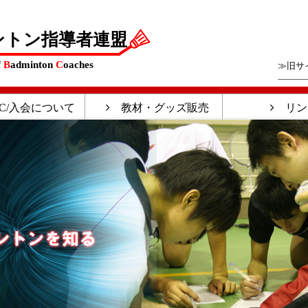
ントン指導者連盟
f
B
adminton
C
oaches
≫旧サ
C/入会について
教材・グッズ販売
リン