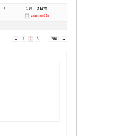
1
1 週、 3 日前
anneliese65n
←
1
2
3
…
286
→